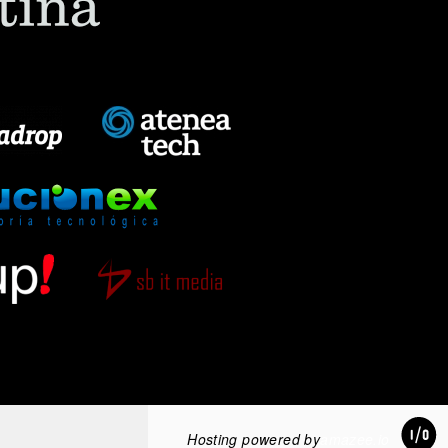
Hosting powered by
amazee.io