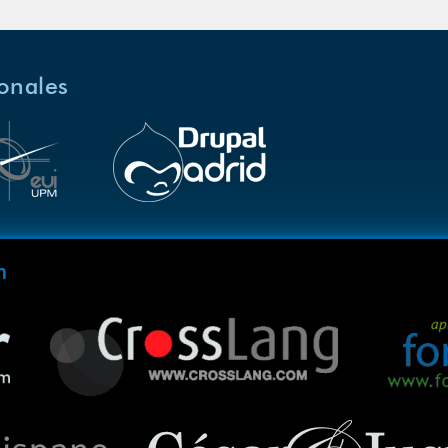
ionales
m