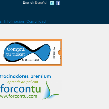
English
Español
s
Información
Comunidad
trocinadores premium