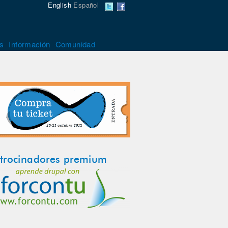
English
Español
s
Información
Comunidad
trocinadores premium