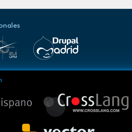
ionales
m