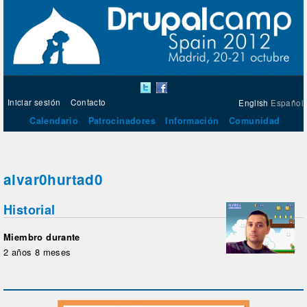
Iniciar sesión
Contacto
English
Español
Calendario
Patrocinadores
Información
Comunidad
alvar0hurtad0
Historial
Miembro durante
2 años 8 meses