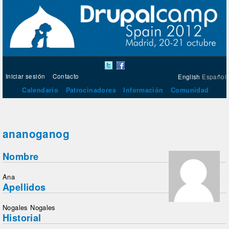
Iniciar sesión
Contacto
English
Español
Calendario
Patrocinadores
Información
Comunidad
ananoganog
Nombre
Ana
Apellidos
Nogales Nogales
Historial