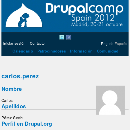
Iniciar sesión
Contacto
English
Español
Calendario
Patrocinadores
Información
Comunidad
carlos.perez
Nombre
Carlos
Apellidos
Pérez Sechi
Perfil en Drupal.org