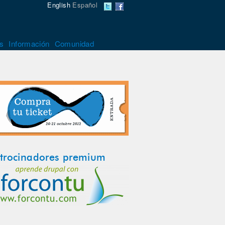
English
Español
s
Información
Comunidad
trocinadores premium