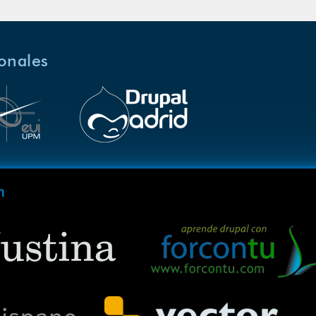
ionales
m