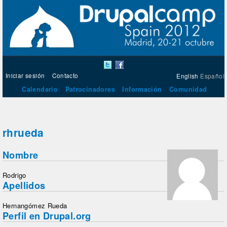
Iniciar sesión
Contacto
English
Español
Calendario
Patrocinadores
Información
Comunidad
rhrueda
Nombre
Rodrigo
Apellidos
Hernangómez Rueda
Perfil en Drupal.org