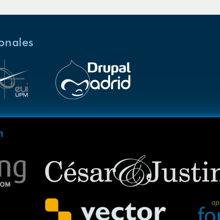
ionales
m