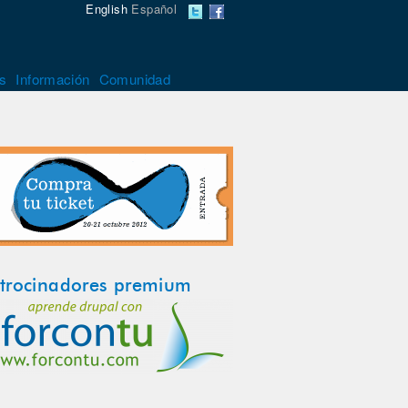
English
Español
s
Información
Comunidad
trocinadores premium