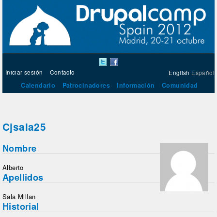
Iniciar sesión
Contacto
English
Español
Calendario
Patrocinadores
Información
Comunidad
Cjsala25
Nombre
Alberto
Apellidos
Sala Millan
Historial