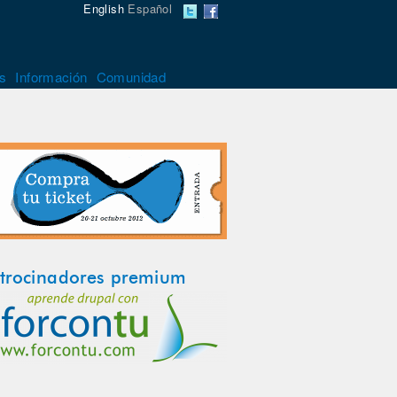
English
Español
s
Información
Comunidad
trocinadores premium