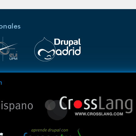
ionales
m