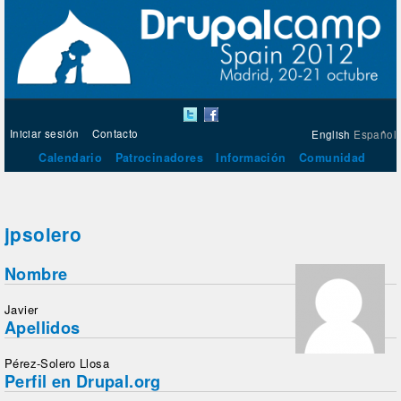
Iniciar sesión
Contacto
English
Español
Calendario
Patrocinadores
Información
Comunidad
jpsolero
Nombre
Javier
Apellidos
Pérez-Solero Llosa
Perfil en Drupal.org