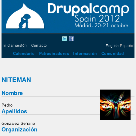
Iniciar sesión
Contacto
English
Español
Calendario
Patrocinadores
Información
Comunidad
NITEMAN
Nombre
Pedro
Apellidos
González Serrano
Organización