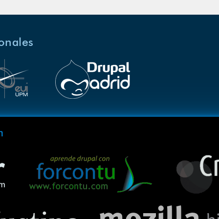
ionales
m