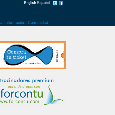
English
Español
s
Información
Comunidad
trocinadores premium