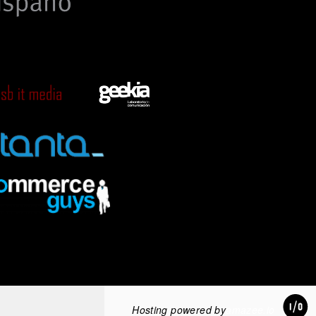
Hosting powered by
amazee.io