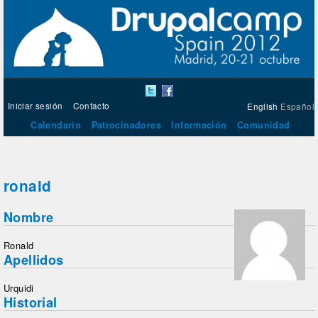
Iniciar sesión
Contacto
English
Español
Calendario
Patrocinadores
Información
Comunidad
ronald
Nombre
Ronald
Apellidos
Urquidi
Historial