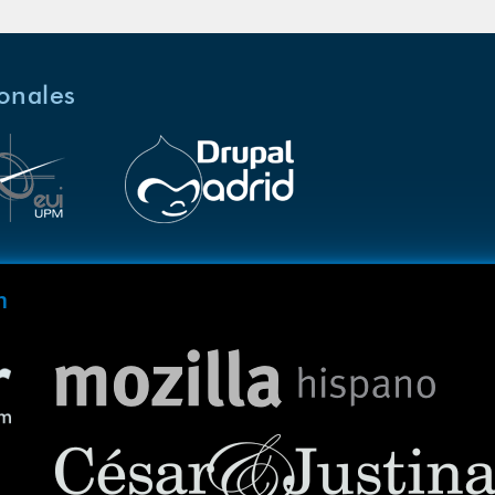
ionales
m