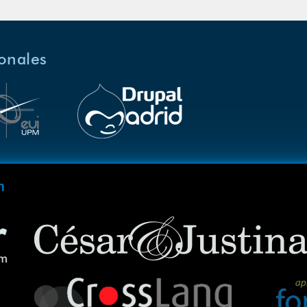
ionales
m