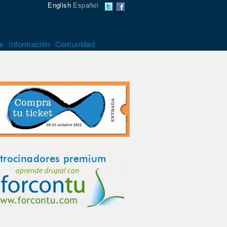
English
Español
s
Información
Comunidad
trocinadores premium