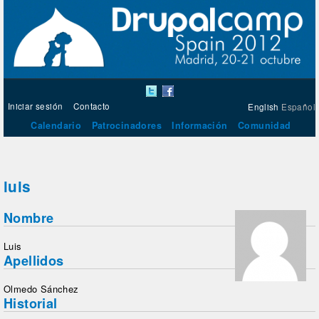
Iniciar sesión
Contacto
English
Español
Calendario
Patrocinadores
Información
Comunidad
luis
Nombre
Luis
Apellidos
Olmedo Sánchez
Historial