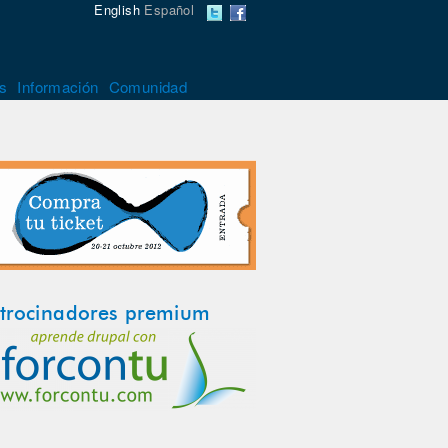
English
Español
s
Información
Comunidad
trocinadores premium