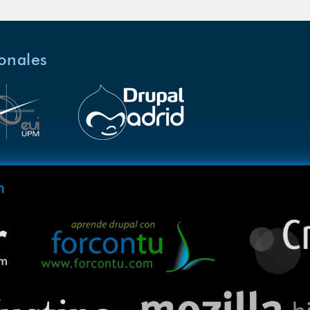
ionales
m