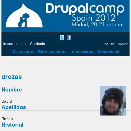
Iniciar sesión
Contacto
English
Español
Calendario
Patrocinadores
Información
Comunidad
drozas
Nombre
David
Apellidos
Rozas
Historial