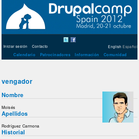
Iniciar sesión
Contacto
English
Español
Calendario
Patrocinadores
Información
Comunidad
vengador
Nombre
Moisés
Apellidos
Rodríguez Carmona
Historial