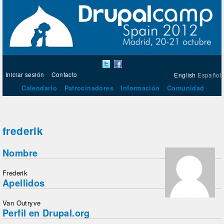
Iniciar sesión
Contacto
English
Español
Calendario
Patrocinadores
Información
Comunidad
frederik
Nombre
Frederik
Apellidos
Van Outryve
Perfil en Drupal.org