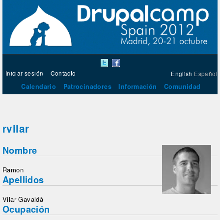
Iniciar sesión
Contacto
English
Español
Calendario
Patrocinadores
Información
Comunidad
rvilar
Nombre
Ramon
Apellidos
Vilar Gavaldà
Ocupación