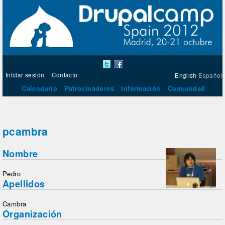
Iniciar sesión
Contacto
English
Español
Calendario
Patrocinadores
Información
Comunidad
pcambra
Nombre
Pedro
Apellidos
Cambra
Organización