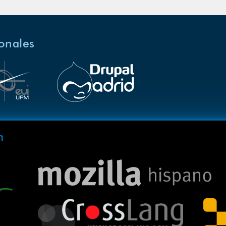
ionales
m