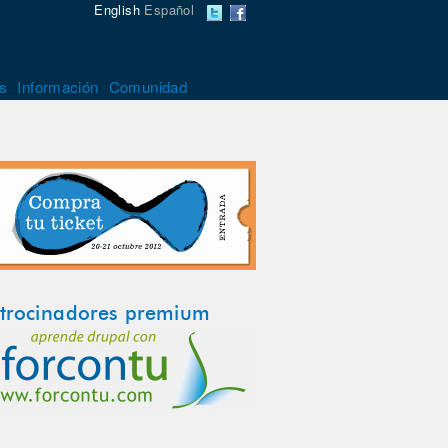
English
Español
s
Información
Comunidad
trocinadores premium