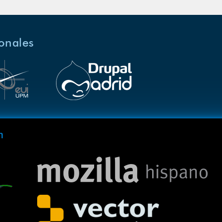
ionales
m