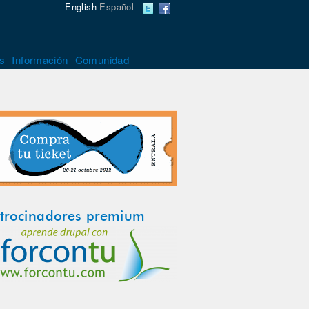
English
Español
s
Información
Comunidad
trocinadores premium