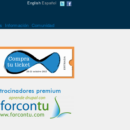
English
Español
s
Información
Comunidad
trocinadores premium