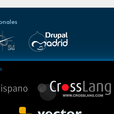
ionales
m