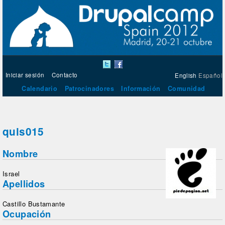
Iniciar sesión
Contacto
English
Español
Calendario
Patrocinadores
Información
Comunidad
quis015
Nombre
Israel
Apellidos
Castillo Bustamante
Ocupación