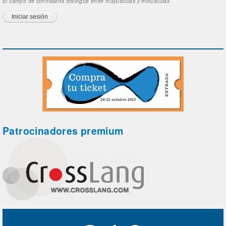
El campo de contraseña distingue entre mayúsculas y minúsculas
Patrocinadores premium