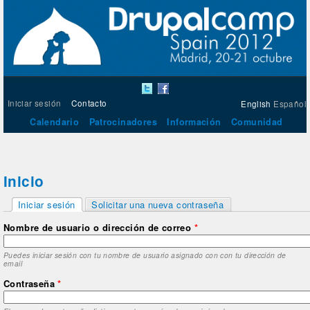
Iniciar sesión
Contacto
English
Español
Calendario
Patrocinadores
Información
Comunidad
Inicio
Solapas principales
Iniciar sesión
Solicitar una nueva contraseña
(solapa activa)
Nombre de usuario o dirección de correo
*
Puedes iniciar sesión con tu nombre de usuario asignado con con tu dirección de
email
Contraseña
*