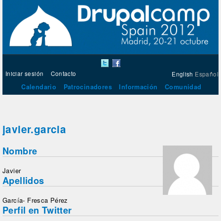
Iniciar sesión
Contacto
English
Español
Calendario
Patrocinadores
Información
Comunidad
javier.garcia
Nombre
Javier
Apellidos
García- Fresca Pérez
Perfil en Twitter