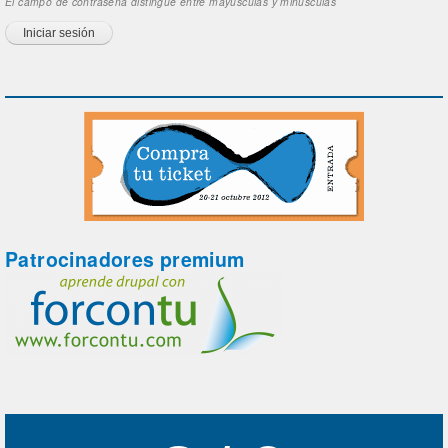
El campo de contraseña distingue entre mayúsculas y minúsculas
Patrocinadores premium