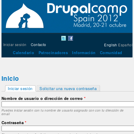
Iniciar sesión
Contacto
English
Español
Calendario
Patrocinadores
Información
Comunidad
Inicio
Solapas principales
Iniciar sesión
Solicitar una nueva contraseña
(solapa activa)
Nombre de usuario o dirección de correo
*
Puedes iniciar sesión con tu nombre de usuario asignado con con tu dirección de
email
Contraseña
*