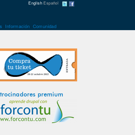
English
Español
s
Información
Comunidad
trocinadores premium