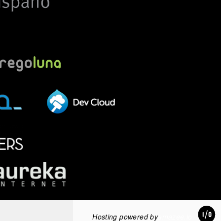
Hosting powered by
amazee.io