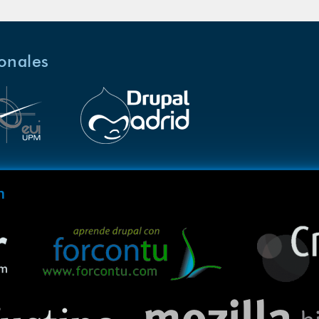
ionales
m