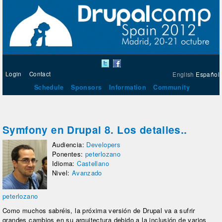
Login
Contact
English
Español
Schedule
Sponsors
Information
Community
Symfony en Drupal 8. Los detalles..
Audiencia:
Developers
Ponentes:
peterlozano
Idioma:
Castellano
Nivel:
Avanzado
peterlozano
Como muchos sabréis, la próxima versión de Drupal va a sufrir
grandes cambios en su arquitectura debido a la inclusión de varios