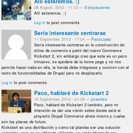
Allí estaremos. :)
28 August, 2012 - 11:12
—
Estoyausente
Allí estaremos. :)
Log in
to post comments
Sería interesante centrarse
11 September, 2012 - 17:34
—
PacoLopez
Sería interesante centrarse en la construcción de
sitios de comercio a partir del nuevo Commerce
Kickstart 2, sin embargo creo que este es un poco
intrusivo, se apodera de la home page y no nos
permite hacer nada en ella, la tienda debe integrarse y convivir con el
resto de funcionalidades de Drupal pero no desplazarlo.
Log in
to post comments
Paco, hablaré de Kickstart 2
15 September, 2012 - 21:39
—
pcambra
Paco, hablaré de Kickstart 2 también, pero mi
intención es dar una visión sobre donde está el
proyecto Drupal Commerce ahora mismo y cuales
son los planes de futuro.
Kickstart es una distribución y como tal plantea ser una solución
completa, pero no es obligado utilizarla, se están liberando por