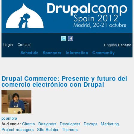
Login
Contact
English
Español
Schedule
Sponsors
Information
Community
Drupal Commerce: Presente y futuro del
comercio electrónico con Drupal
pcambra
Audiencia:
Clients
Designers
Developers
Devops
Marketing
Project managers
Site Builder
Themers