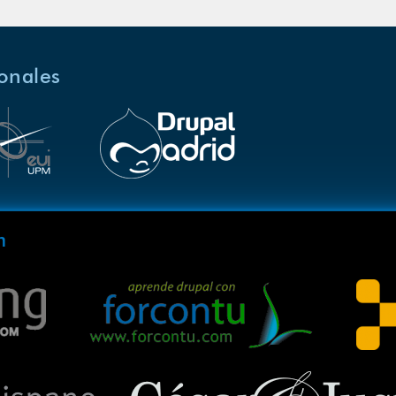
ionales
m