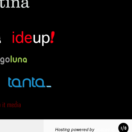
Hosting powered by
amazee.io