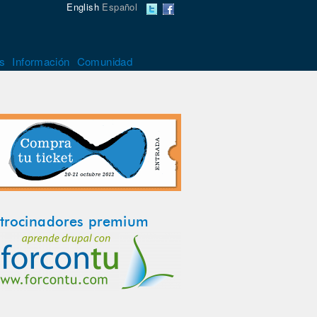
English
Español
s
Información
Comunidad
trocinadores premium