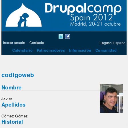
Iniciar sesión
Contacto
English
Español
Calendario
Patrocinadores
Información
Comunidad
codigoweb
Nombre
Javier
Apellidos
Gómez Gómez
Historial