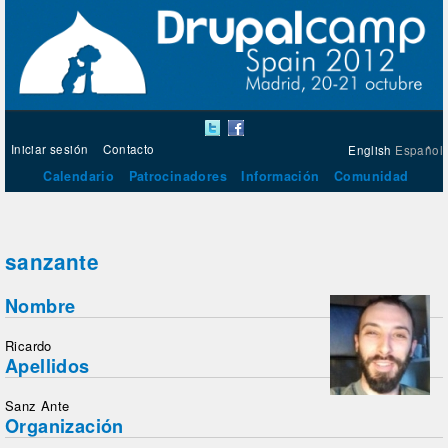
Iniciar sesión
Contacto
English
Español
Calendario
Patrocinadores
Información
Comunidad
sanzante
Nombre
Ricardo
Apellidos
Sanz Ante
Organización