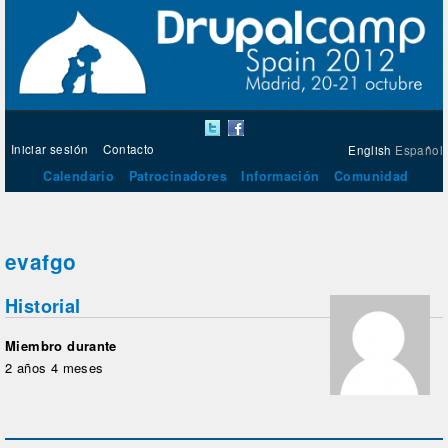
Iniciar sesión
Contacto
English
Español
Calendario
Patrocinadores
Información
Comunidad
evafgo
Historial
Miembro durante
2 años 4 meses