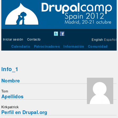
Iniciar sesión
Contacto
English
Español
Calendario
Patrocinadores
Información
Comunidad
info_1
Nombre
Tom
Apellidos
Kirkpatrick
Perfil en Drupal.org