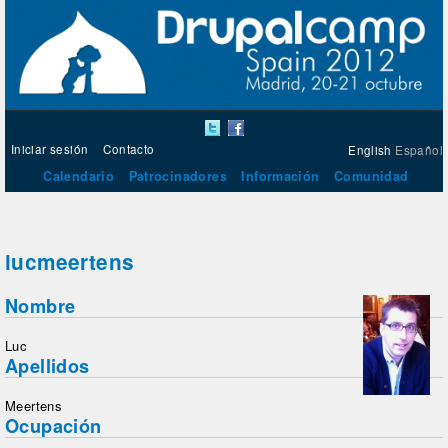
Iniciar sesión
Contacto
English
Español
Calendario
Patrocinadores
Información
Comunidad
lucmeertens
Nombre
Luc
Apellidos
Meertens
Ocupación