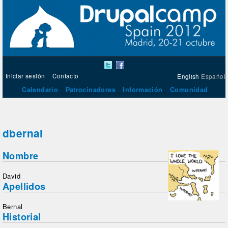
Iniciar sesión
Contacto
English
Español
Calendario
Patrocinadores
Información
Comunidad
dbernal
Nombre
David
Apellidos
Bernal
Historial