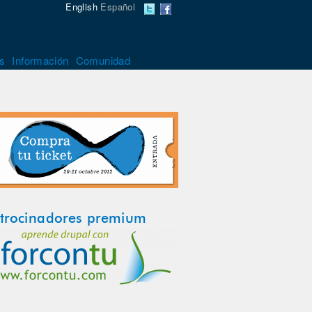
English
Español
s
Información
Comunidad
trocinadores premium