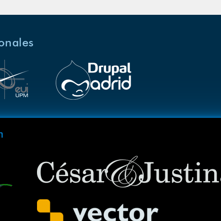
ionales
m