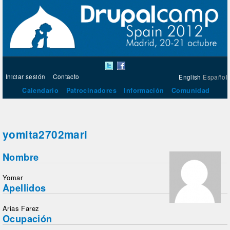
Iniciar sesión
Contacto
English
Español
Calendario
Patrocinadores
Información
Comunidad
yomita2702mari
Nombre
Yomar
Apellidos
Arias Farez
Ocupación