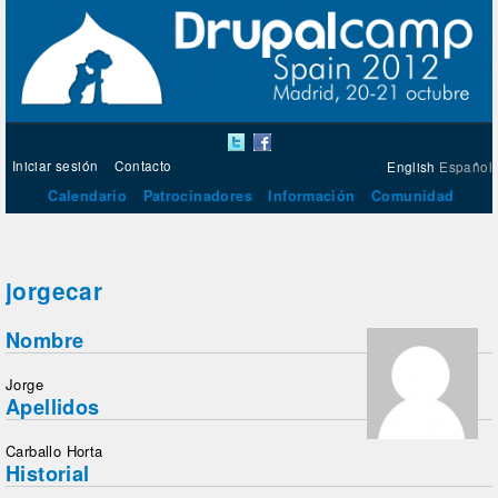
Iniciar sesión
Contacto
English
Español
Calendario
Patrocinadores
Información
Comunidad
jorgecar
Nombre
Jorge
Apellidos
Carballo Horta
Historial