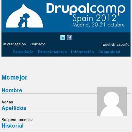
Iniciar sesión
Contacto
English
Español
Calendario
Patrocinadores
Información
Comunidad
Mcmejor
Nombre
Adrian
Apellidos
Baquera sanchez
Historial