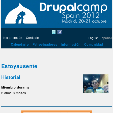
Iniciar sesión
Contacto
English
Español
Calendario
Patrocinadores
Información
Comunidad
Estoyausente
Historial
Miembro durante
2 años 8 meses