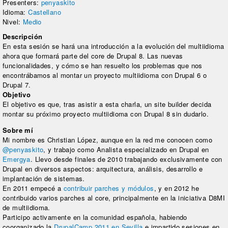
Presenters:
penyaskito
Idioma:
Castellano
Nivel:
Medio
Descripción
En esta sesión se hará una introducción a la evolución del multiidioma
ahora que formará parte del core de Drupal 8. Las nuevas
funcionalidades, y cómo se han resuelto los problemas que nos
encontrábamos al montar un proyecto multiidioma con Drupal 6 o
Drupal 7.
Objetivo
El objetivo es que, tras asistir a esta charla, un site builder decida
montar su próximo proyecto multiidioma con Drupal 8 sin dudarlo.
Sobre mí
Mi nombre es Christian López, aunque en la red me conocen como
@penyaskito
, y trabajo como Analista especializado en Drupal en
Emergya
. Llevo desde finales de 2010 trabajando exclusivamente con
Drupal en diversos aspectos: arquitectura, análisis, desarrollo e
implantación de sistemas.
En 2011 empecé a
contribuir parches y módulos
, y en 2012 he
contribuido varios parches al core, principalmente en la iniciativa D8MI
de multiidioma.
Participo activamente en la comunidad española, habiendo
coorganizado la
DrupalCamp 2011 en Sevilla
e impartido sesiones en