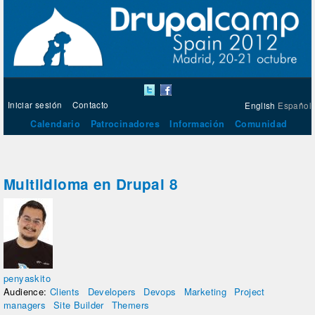
Iniciar sesión
Contacto
English
Español
Calendario
Patrocinadores
Información
Comunidad
Multiidioma en Drupal 8
penyaskito
Audience:
Clients
Developers
Devops
Marketing
Project
managers
Site Builder
Themers