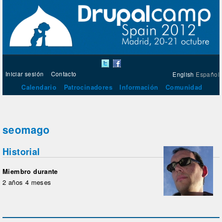
Iniciar sesión
Contacto
English
Español
Calendario
Patrocinadores
Información
Comunidad
seomago
Historial
Miembro durante
2 años 4 meses