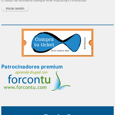
El campo de contraseña distingue entre mayúsculas y minúsculas
Patrocinadores premium