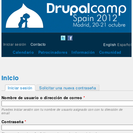
Iniciar sesión
Contacto
English
Español
Calendario
Patrocinadores
Información
Comunidad
Inicio
Solapas principales
Iniciar sesión
Solicitar una nueva contraseña
(solapa activa)
Nombre de usuario o dirección de correo
*
Puedes iniciar sesión con tu nombre de usuario asignado con con tu dirección de
email
Contraseña
*