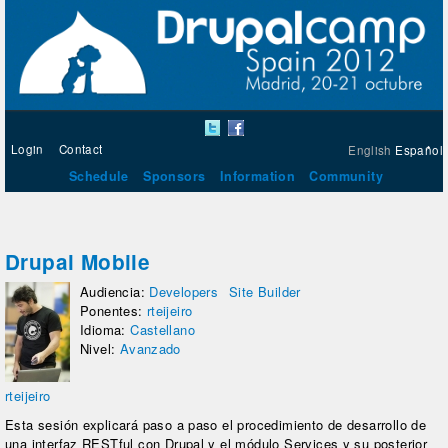
Login
Contact
English
Español
Schedule
Sponsors
Information
Community
Drupal Mobile
Audiencia:
Developers
Site Builder
Ponentes:
rteijeiro
Idioma:
Castellano
Nivel:
Avanzado
rteijeiro
Esta sesión explicará paso a paso el procedimiento de desarrollo de
una interfaz RESTful con Drupal y el módulo Services y su posterior