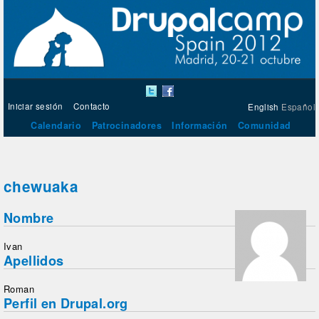
Iniciar sesión
Contacto
English
Español
Calendario
Patrocinadores
Información
Comunidad
chewuaka
Nombre
Ivan
Apellidos
Roman
Perfil en Drupal.org